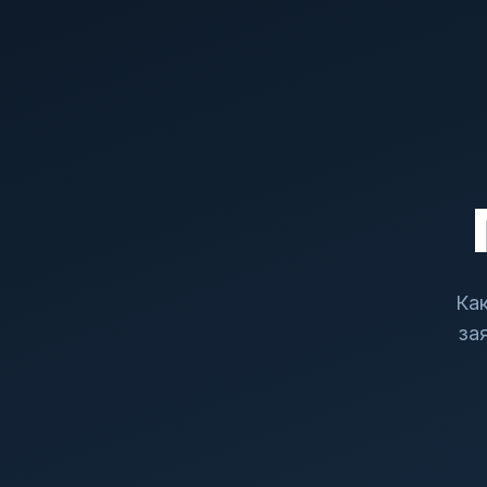
Как
за