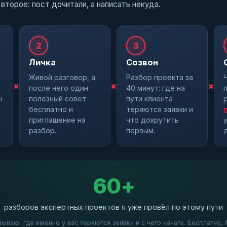
 второе: пост дочитали, а написать некуда.
2
3
Личка
Созвон
Живой разговор, а
Разбор проекта за
×
×
×
после него один
40 минут: где на
н
полезный совет
пути клиента
бесплатно и
теряются заявки и
приглашение на
что докрутить
разбор.
первым.
60+
разборов экспертных проектов я уже провёл по этому пути
ываю, где именно у вас теряются заявки и с чего начать. Бесплатно,