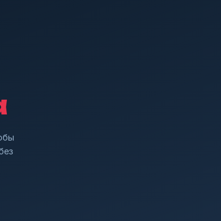
а
тобы
без