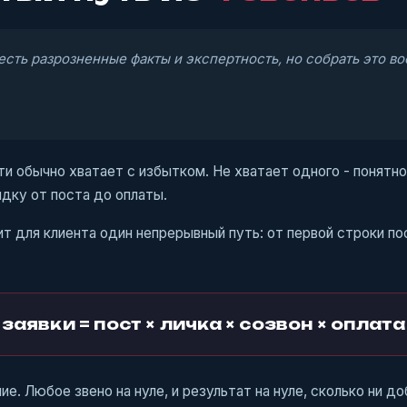
 есть разрозненные факты и экспертность, но собрать это в
и обычно хватает с избытком. Не хватает одного - понятног
дку от поста до оплаты.
 для клиента один непрерывный путь: от первой строки по
заявки = пост × личка × созвон × оплата
е. Любое звено на нуле, и результат на нуле, сколько ни до