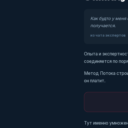
Как будто у меня
получается.
из чата экспертов
Опыта и экспертност
соединяется по поря
Метод Потока строит
он платит.
Тут именно умножени