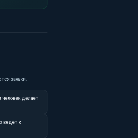
тся заявки.
е человек делает
о ведёт к