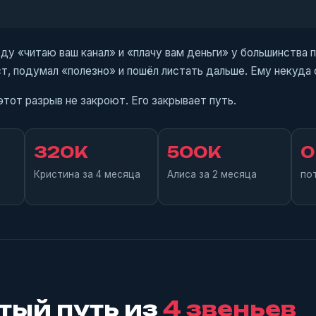
ду «читаю ваш канал» и «плачу вам деньги» у большинства 
т, подумал «полезно» и пошёл листать дальше. Ему некуда 
тот разрыв не закроют. Его закрывает путь.
320К
500К
0
Кристина за 4 месяца
Алиса за 2 месяца
по
тый путь из
4 звеньев