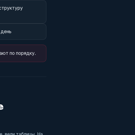
 структуру
 день
тают по порядку.
е
е, вели таблицы. На