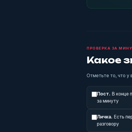
ПРОВЕРКА ЗА МИН
Какое з
Отметьте то, что у 
Пост.
В конце п
за минуту
Личка.
Есть пер
разговору