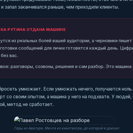
 и запал заканчивался раньше, чем приходили клиенты.
КА РУТИНА ОТДАНА МАШИНЕ
утся из реальных болей вашей аудитории, а черновики пишет
аготовки сообщений для лички готовятся каждый день. Циф
без вас.
вое: разговоры, созвоны, решения и сам разбор. Это машина 
йросеть умножает. Если умножать нечего, получается ноль
т со своим опытом, а машина у него на подхвате. У людей,
ой, метод не сработает.
Горы из Аватара. Мечта из кинотеатра, до которой я доехал