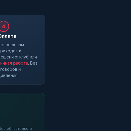
4
Оплата
Человек сам
приходит к
решению: клуб или
личная работа
. Без
уговоров и
давления.
 без обязательств