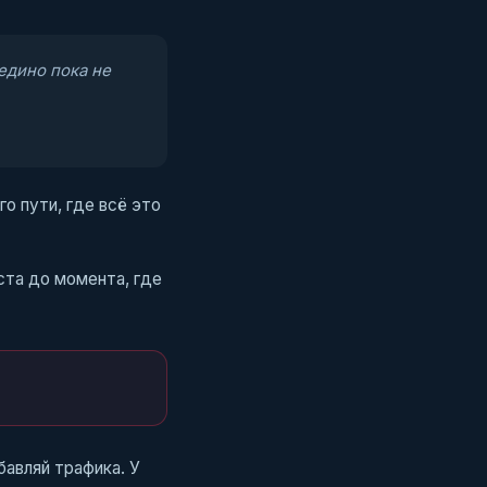
оедино пока не
о пути, где всё это
ста до момента, где
бавляй трафика. У