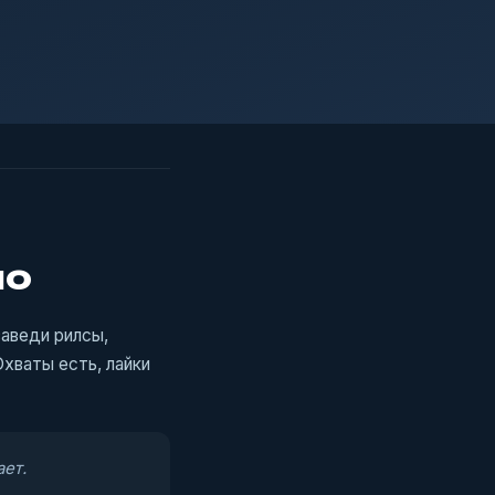
но
заведи рилсы,
Охваты есть, лайки
ает.