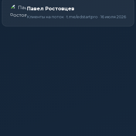
Павел Ростовцев
Клиенты на поток · t.me/edstartpro · 16 июля 2026