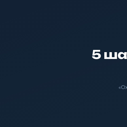
5 ша
«Ох