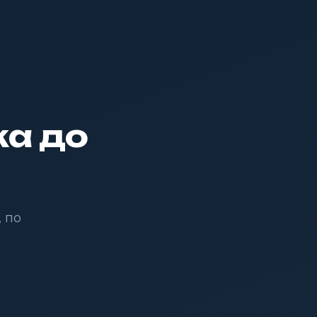
ка до
, по